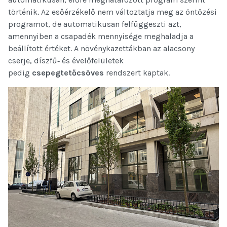
történik. Az esőérzékelő nem változtatja meg az öntözési
programot, de automatikusan felfüggeszti azt,
amennyiben a csapadék mennyisége meghaladja a
beállított értéket. A növénykazettákban az alacsony
cserje, díszfű‐ és évelőfelületek
pedig
csepegtetőcsöves
rendszert kaptak.