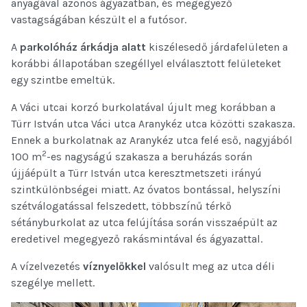
anyagával azonos ágyazatban, és megegyező
vastagságában készült el a futósor.
A
parkolóház árkádja alatt
kiszélesedő járdafelületen a
korábbi állapotában szegéllyel elválasztott felületeket
egy szintbe emeltük.
A Váci utcai korzó burkolatával újult meg korábban a
Türr István utca Váci utca Aranykéz utca közötti szakasza.
Ennek a burkolatnak az Aranykéz utca felé eső, nagyjából
2
100 m
-es nagyságú szakasza a beruházás során
újjáépült a Türr István utca keresztmetszeti irányú
szintkülönbségei miatt. Az óvatos bontással, helyszíni
szétválogatással felszedett, többszínű térkő
sétányburkolat az utca felújítása során visszaépült az
eredetivel megegyező rakásmintával és ágyazattal.
A vízelvezetés
víznyelőkkel
valósult meg az utca déli
szegélye mellett.