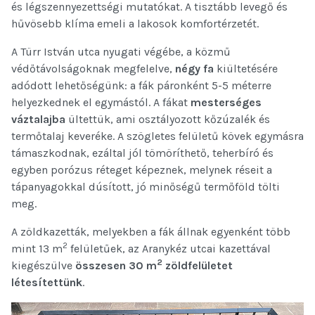
és légszennyezettségi mutatókat. A tisztább levegő és
hűvösebb klíma emeli a lakosok komfortérzetét.
A Türr István utca nyugati végébe, a közmű
védőtávolságoknak megfelelve,
négy fa
kiültetésére
adódott lehetőségünk: a fák páronként 5-5 méterre
helyezkednek el egymástól. A fákat
mesterséges
váztalajba
ültettük, ami osztályozott kőzúzalék és
termőtalaj keveréke. A szögletes felületű kövek egymásra
támaszkodnak, ezáltal jól tömöríthető, teherbíró és
egyben porózus réteget képeznek, melynek réseit a
tápanyagokkal dúsított, jó minőségű termőföld tölti
meg.
A zöldkazetták, melyekben a fák állnak egyenként több
2
mint 13 m
felületűek, az Aranykéz utcai kazettával
2
kiegészülve
összesen 30 m
zöldfelületet
létesítettünk
.