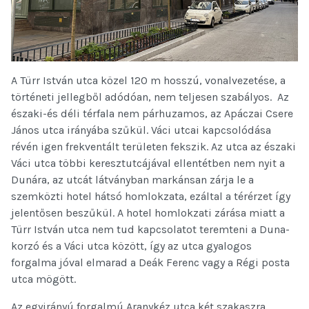
A Türr István utca közel 120 m hosszú, vonalvezetése, a
történeti jellegből adódóan, nem teljesen szabályos. Az
északi-és déli térfala nem párhuzamos, az Apáczai Csere
János utca irányába szűkül. Váci utcai kapcsolódása
révén igen frekventált területen fekszik. Az utca az északi
Váci utca többi keresztutcájával ellentétben nem nyit a
Dunára, az utcát látványban markánsan zárja le a
szemközti hotel hátsó homlokzata, ezáltal a térérzet így
jelentősen beszűkül. A hotel homlokzati zárása miatt a
Türr István utca nem tud kapcsolatot teremteni a Duna-
korzó és a Váci utca között, így az utca gyalogos
forgalma jóval elmarad a Deák Ferenc vagy a Régi posta
utca mögött.
Az egyirányú forgalmú Aranykéz utca két szakaszra