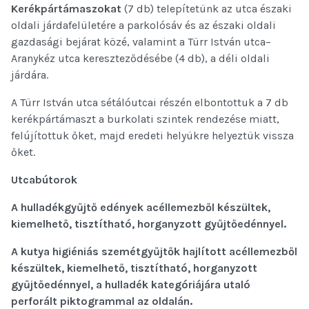
Kerékpártámaszokat
(7 db) telepítetünk az utca északi
oldali járdafelületére a parkolósáv és az északi oldali
gazdasági bejárat közé, valamint a Türr István utca–
Aranykéz utca kereszteződésébe (4 db), a déli oldali
járdára.
A Türr István utca sétálóutcai részén elbontottuk a 7 db
kerékpártámaszt a burkolati szintek rendezése miatt,
felújítottuk őket, majd eredeti helyükre helyeztük vissza
őket.
Utcabútorok
A hulladékgyűjtő edények acéllemezből készültek,
kiemelhető, tisztítható, horganyzott gyűjtőedénnyel.
A kutya higiéniás szemétgyűjtők hajlított acéllemezből
készültek, kiemelhető, tisztítható, horganyzott
gyűjtőedénnyel, a hulladék kategóriájára utaló
perforált piktogrammal az oldalán.