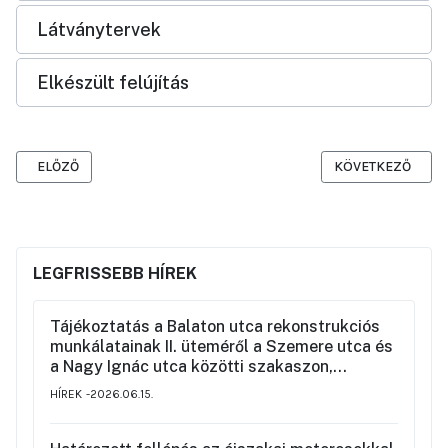
Látványtervek
Elkészült felújítás
ELŐZŐ CIKK: RÉGI POSTA UTCA MEGÚJÍTÁSA
KÖVETKEZŐ CIKK:
ELŐZŐ
KÖVETKEZŐ
LEGFRISSEBB HÍREK
Tájékoztatás a Balaton utca rekonstrukciós
munkálatainak II. üteméről a Szemere utca és
a Nagy Ignác utca közötti szakaszon,
valamint a környék ideiglenes forgalmi
HÍREK
2026.06.15.
rendjéről