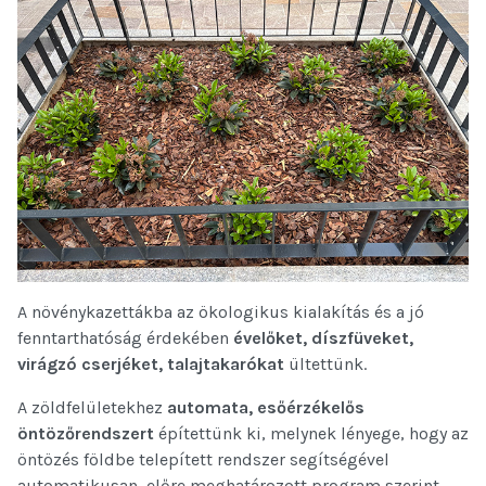
A növénykazettákba az ökologikus kialakítás és a jó
fenntarthatóság érdekében
évelőket, díszfüveket,
virágzó cserjéket, talajtakarókat
ültettünk.
A zöldfelületekhez
automata, esőérzékelős
öntözőrendszert
építettünk ki, melynek lényege, hogy az
öntözés földbe telepített rendszer segítségével
automatikusan, előre meghatározott program szerint