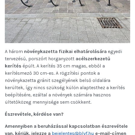
A három
növénykazetta fizikai elhatárolására
egyedi
tervezésű, porszórt horganyzott
acélszerkezetű
kerítés
épült. A kerítés 35 cm magas, ebből a
kerítésmező 30 cm-es. A rögzítési pontok a
növénykazetta gránit szegélyének belső oldalára
kerültek, így nincs szükség külön alaptesthez a kerítés
beépítésére, ezáltal a növények számára hasznos
ültetőközeg mennyisége sem csökkent.
Észrevétele, kérdése van?
Amennyiben a beruházással kapcsolatban észrevétele
van, kérjük, jelezze a
bejelentes@blvf.hu
e-mail-címen