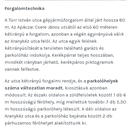
Forgalomtechnika
A Türr István utca gépjárműforgalom által járt hossza 80
m. Az Apáczai Csere János utcától az első 60 méteren
kétirányú a forgalom, azonban a végén egyirányúvá válik
az Aranykéz utca felől. Az utca egyik felének
kétirányúsítását a területen található garázs és
parkolóház indokolja. Kerékpárral teljes hosszában,
mindkét irányban járható, kerékpáros piktogramok
vannak felfestve.
Az utca kétirányú forgalmi rendje, és a
parkolóhelyek
száma változatlan maradt
, kiosztásuk azonban
módosult. Az északi oldalon a zöldfelületek között 1 db 6
m hosszúságú férőhely, míg mellettük további 7 db 5,50
m hosszúságú parkolóhely létesült. A déli oldalon az
Aranykéz utca és a parkolóház bejárata között 2 db
párhuzamos férőhelyet alakítottunk ki.