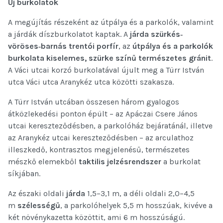
Új burkolatok
A megújítás részeként az útpálya és a parkolók, valamint
a járdák díszburkolatot kaptak. A
járda szürkés‐
vöröses‐barnás trentói porfír
, az
útpálya és a parkolók
burkolata kiselemes, szürke színű természetes gránit
.
A Váci utcai korzó burkolatával újult meg a Türr István
utca Váci utca Aranykéz utca közötti szakasza.
A Türr István utcában összesen három gyalogos
átközlekedési ponton épült – az Apáczai Csere János
utcai kereszteződésben, a parkolóház bejáratánál, illetve
az Aranykéz utcai kereszteződésben – az arculathoz
illeszkedő, kontrasztos megjelenésű, természetes
mészkő elemekből
taktilis jelzésrendszer
a burkolat
síkjában.
Az északi oldali
járda
1,5–3,1 m, a déli oldali 2,0–4,5
m
szélességű
, a parkolóhelyek 5,5 m hosszúak, kivéve a
két növénykazetta közöttit, ami 6 m hosszúságú.