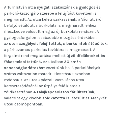
A Türr István utca nyugati szakaszának a gyalogos és
parkoló-kiszolgáló szerepe a felújítást követően is
megmaradt. Az utca keleti szakaszának, a Váci utcáról
befolyó sétálóutca burkolata is megmaradt, ehhez
illeszkedve valósult meg az új burkolati rendszer. A
gyalogosforgalom szabadabb mozgása érdekében
az
utca szegélyeit
felújítottuk, a burkolatok átépültek
,
a párhuzamos parkolás továbbra is megmaradt. A
forgalmi rend megtartása mellett
új zöldfelületeket és
fákat telepítettünk.
Az utcában
30 km/h
sebességkorlátozást
vezettünk be. A parkolóhelyek
száma változatlan maradt, kiosztásuk azonban
módosult. Az utca Apáczai Csere János utca
kereszteződésénél az útpálya felé kiemelt
zöldkazettában
4 talajkapcsolatos fát ültettünk
,
valamint egy
kisebb zöldkazetta
is létesült az Aranykéz
utcai csomópontban.