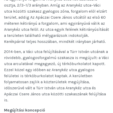
osztja, 2/3–1/3 arányban. Amíg az Aranykéz utca–Váci
utca közötti szakasz gyalogos zóna, forgalom elől elzárt
terület, addig Az Apáczai Csere János utcától az első 60
méteren kétirányú a forgalom, ami egyirányúvá válik az
Aranykéz utca felől. Az utca egyik felének kétirányúsítását
a területen található mélygarázsok indokolják.
Kerékpárral teljes hosszában, mindkét irányban járható.
2014-ben, a Váci utca felújításával a Türr István utcának a
rövidebb, gyalogosforgalmú szakasza is megújult: a Váci
utca arculatával megegyező, új térkőburkolatot kapott.
Ezzel közel egy időben az Aranykéz utca gyalogos
felületei is térkőburkolatot kaptak. A kerületben
folyamatosan zajlik a közterületek megújítása,
időszerűvé vált a Türr István utca Aranykéz utca és
Apáczai Csere János utca közötti szakaszának felújítása
is.
Megújítási koncepció