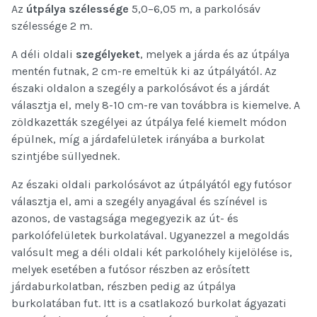
Az
útpálya
szélessége
5,0–6,05 m, a parkolósáv
szélessége 2 m.
A déli oldali
szegélyeket
, melyek a járda és az útpálya
mentén futnak, 2 cm-re emeltük ki az útpályától. Az
északi oldalon a szegély a parkolósávot és a járdát
választja el, mely 8-10 cm-re van továbbra is kiemelve. A
zöldkazetták szegélyei az útpálya felé kiemelt módon
épülnek, míg a járdafelületek irányába a burkolat
szintjébe süllyednek.
Az északi oldali parkolósávot az útpályától egy futósor
választja el, ami a szegély anyagával és színével is
azonos, de vastagsága megegyezik az út- és
parkolófelületek burkolatával. Ugyanezzel a megoldás
valósult meg a déli oldali két parkolóhely kijelölése is,
melyek esetében a futósor részben az erősített
járdaburkolatban, részben pedig az útpálya
burkolatában fut. Itt is a csatlakozó burkolat ágyazati