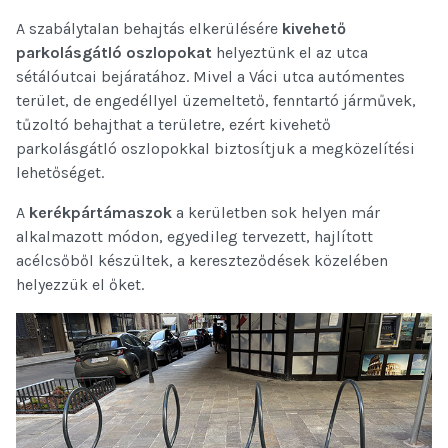
A szabálytalan behajtás elkerülésére
kivehető
parkolásgátló oszlopokat
helyeztünk el az utca
sétálóutcai bejáratához. Mivel a Váci utca autómentes
terület, de engedéllyel üzemeltető, fenntartó járművek,
tűzoltó behajthat a területre, ezért kivehető
parkolásgátló oszlopokkal biztosítjuk a megközelítési
lehetőséget.
A
kerékpártámaszok
a kerületben sok helyen már
alkalmazott módon, egyedileg tervezett, hajlított
acélcsőből készültek, a kereszteződések közelében
helyezzük el őket.