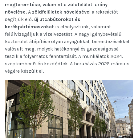
megteremtése, valamint a zöldfelületi arány
növelése.
A
zöldfelületek növelésével
a rekreációt
segítjük elő,
új utcabútorokat és
kerékpártámaszokat
is elhelyeztünk, valamint
felülvizsgáljuk a vízelvezetést. A nagy igénybevételű
közterület átépítése olyan anyagokkal, berendezésekkel
valósult meg, melyek hatékonnyá és gazdaságossá
teszik a folyamatos fenntartását. A munkálatok 2024.
szeptember 9-én kezdődtek. A beruházás 2025 március
végére készült el.