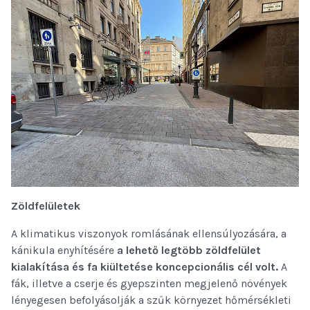
Zöldfelületek
A klimatikus viszonyok romlásának ellensúlyozására, a
kánikula enyhítésére
a lehető legtöbb zöldfelület
kialakítása és fa kiültetése koncepcionális cél volt.
A
fák, illetve a cserje és gyepszinten megjelenő növények
lényegesen befolyásolják a szűk környezet hőmérsékleti