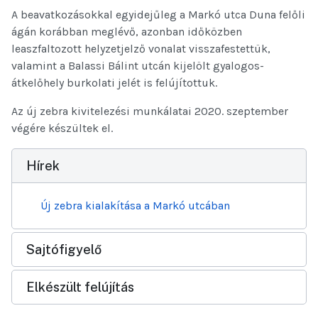
A beavatkozásokkal egyidejűleg a Markó utca Duna felőli
ágán korábban meglévő, azonban időközben
leaszfaltozott helyzetjelző vonalat visszafestettük,
valamint a Balassi Bálint utcán kijelölt gyalogos-
átkelőhely burkolati jelét is felújítottuk.
Az új zebra kivitelezési munkálatai 2020. szeptember
végére készültek el.
Hírek
Új zebra kialakítása a Markó utcában
Sajtófigyelő
Elkészült felújítás