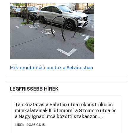
Mikromobilitási pontok a Belvárosban
LEGFRISSEBB HÍREK
Tájékoztatás a Balaton utca rekonstrukciós
munkálatainak II. üteméről a Szemere utca és
a Nagy Ignác utca közötti szakaszon,
valamint a környék ideiglenes forgalmi
HÍREK
2026.06.15.
rendjéről