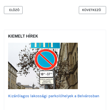
ELŐZŐ CIKK: JÓZSEF NÁDOR TÉRI BUSZVÁRÓ BEBORÍTÁSA ZÖLDF
KÖVETKEZŐ CIKK:
ELŐZŐ
KÖVETKEZŐ
KIEMELT HÍREK
Kizárólagos lakossági parkolóhelyek a Belvárosban