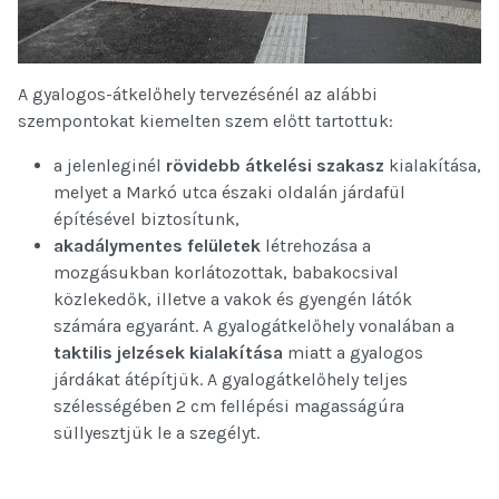
A gyalogos-átkelőhely tervezésénél az alábbi
szempontokat kiemelten szem előtt tartottuk:
a jelenleginél
rövidebb átkelési szakasz
kialakítása,
melyet a Markó utca északi oldalán járdafül
építésével biztosítunk,
akadálymentes felületek
létrehozása a
mozgásukban korlátozottak, babakocsival
közlekedők, illetve a vakok és gyengén látók
számára egyaránt. A gyalogátkelőhely vonalában a
taktilis jelzések kialakítása
miatt a gyalogos
járdákat átépítjük. A gyalogátkelőhely teljes
szélességében 2 cm fellépési magasságúra
süllyesztjük le a szegélyt.