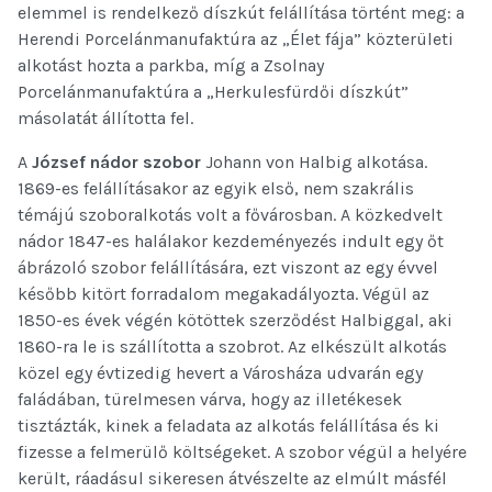
elemmel is rendelkező díszkút felállítása történt meg: a
Herendi Porcelánmanufaktúra az „Élet fája” közterületi
alkotást hozta a parkba, míg a Zsolnay
Porcelánmanufaktúra a „Herkulesfürdői díszkút”
másolatát állította fel.
A
József nádor szobor
Johann von Halbig alkotása.
1869-es felállításakor az egyik első, nem szakrális
témájú szoboralkotás volt a fővárosban. A közkedvelt
nádor 1847-es halálakor kezdeményezés indult egy őt
ábrázoló szobor felállítására, ezt viszont az egy évvel
később kitört forradalom megakadályozta. Végül az
1850-es évek végén kötöttek szerződést Halbiggal, aki
1860-ra le is szállította a szobrot. Az elkészült alkotás
közel egy évtizedig hevert a Városháza udvarán egy
faládában, türelmesen várva, hogy az illetékesek
tisztázták, kinek a feladata az alkotás felállítása és ki
fizesse a felmerülő költségeket. A szobor végül a helyére
került, ráadásul sikeresen átvészelte az elmúlt másfél