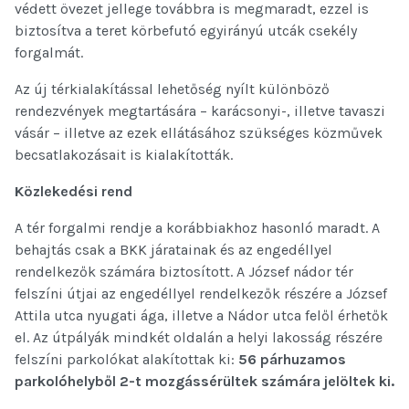
védett övezet jellege továbbra is megmaradt, ezzel is
biztosítva a teret körbefutó egyirányú utcák csekély
forgalmát.
Az új térkialakítással lehetőség nyílt különböző
rendezvények megtartására – karácsonyi-, illetve tavaszi
vásár – illetve az ezek ellátásához szükséges közművek
becsatlakozásait is kialakították.
Közlekedési rend
A tér forgalmi rendje a korábbiakhoz hasonló maradt. A
behajtás csak a BKK járatainak és az engedéllyel
rendelkezők számára biztosított. A József nádor tér
felszíni útjai az engedéllyel rendelkezők részére a József
Attila utca nyugati ága, illetve a Nádor utca felől érhetők
el. Az útpályák mindkét oldalán a helyi lakosság részére
felszíni parkolókat alakítottak ki:
56 párhuzamos
parkolóhelyből 2-t mozgássérültek számára jelöltek ki.