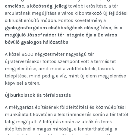
emelése
, a
közösségi jelleg
további erősítése, a tér
arculatának megújítása a város kibontakozó új fejlődési
ciklusát erősítő módon. Fontos követelmény a
gyalogosforgalom elsőbbségének elősegítése
, és
a
megújuló József nádor tér integrációja a Belváros
bővülő gyalogos hálózatába
.
A közel 8500 négyzetméter nagyságú tér
újratervezésekor fontos szempont volt a természet
megjelenítése, amit mind a zöldfelületek, fasorok
telepítése, mind pedig a víz, mint új elem megjelenése
képvisel a téren.
Új burkolatok és térfelosztás
A mélygarázs építésének földfeltöltési és közműépítési
munkálatait követően a felszínrendezés során a tér faltól
falig megújult. A felújítás során az utcák és terek
átépítésénél a magas minőség, a fenntarthatóság, a