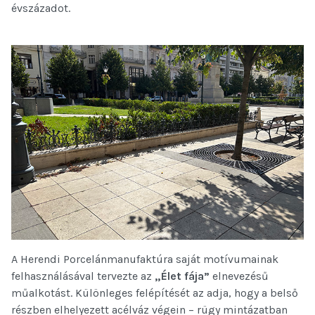
évszázadot.
A Herendi Porcelánmanufaktúra saját motívumainak
felhasználásával tervezte az
„Élet fája”
elnevezésű
műalkotást. Különleges felépítését az adja, hogy a belső
részben elhelyezett acélváz végein – rügy mintázatban