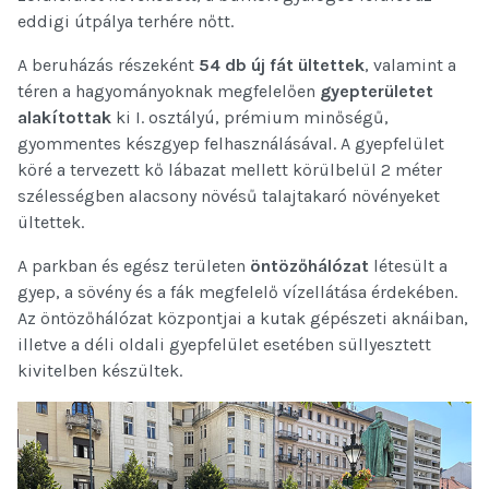
eddigi útpálya terhére nőtt.
A beruházás részeként
54 db új fát ültettek
, valamint a
téren a hagyományoknak megfelelően
gyepterületet
alakítottak
ki I. osztályú, prémium minőségű,
gyommentes készgyep felhasználásával. A gyepfelület
köré a tervezett kő lábazat mellett körülbelül 2 méter
szélességben alacsony növésű talajtakaró növényeket
ültettek.
A parkban és egész területen
öntözőhálózat
létesült a
gyep, a sövény és a fák megfelelő vízellátása érdekében.
Az öntözőhálózat központjai a kutak gépészeti aknáiban,
illetve a déli oldali gyepfelület esetében süllyesztett
kivitelben készültek.