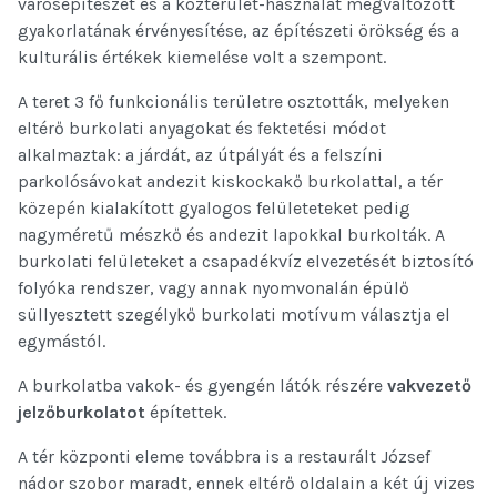
városépítészet és a közterület-használat megváltozott
gyakorlatának érvényesítése, az építészeti örökség és a
kulturális értékek kiemelése volt a szempont.
A teret 3 fő funkcionális területre osztották, melyeken
eltérő burkolati anyagokat és fektetési módot
alkalmaztak: a járdát, az útpályát és a felszíni
parkolósávokat andezit kiskockakő burkolattal, a tér
közepén kialakított gyalogos felületeteket pedig
nagyméretű mészkő és andezit lapokkal burkolták. A
burkolati felületeket a csapadékvíz elvezetését biztosító
folyóka rendszer, vagy annak nyomvonalán épülő
süllyesztett szegélykő burkolati motívum választja el
egymástól.
A burkolatba vakok- és gyengén látók részére
vakvezető
jelzőburkolatot
építettek.
A tér központi eleme továbbra is a restaurált József
nádor szobor maradt, ennek eltérő oldalain a két új vizes