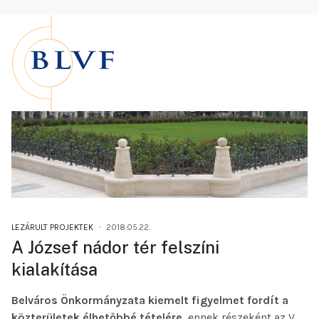
LEZÁRULT PROJEKTEK
2018.05.22.
A József nádor tér felszíni
kialakítása
Belváros Önkormányzata kiemelt figyelmet fordít a
közterületek élhetőbbé tételére
, ennek részeként az V.