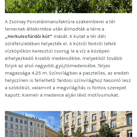
A Zsolnay Porcelánmanufaktúra szakemberei a tér
terveinek áttekintése után álmodták a térre a
„Herkulesfürdői kút”
mását. A kutat a tér déli
zöldfelületében helyezték el. A kútról fentről lefelé
vízköpőkön keresztül csorog le a víz a középen
elhelyezkedő kisebb medencékbe, melyekből tovább
folyik az alsó nagyobb gyűjtőmedencébe. Teljes
magassága 4,25 m. Színvilágban a pasztelles, az eredeti
helyszínen is fellelhető Tardosi színvilághoz hasonló lesz
a szökőkút, valamint a megvilágítás is fontos szerepet
kapott: kiemeli a medence alján lévő motívumokat.