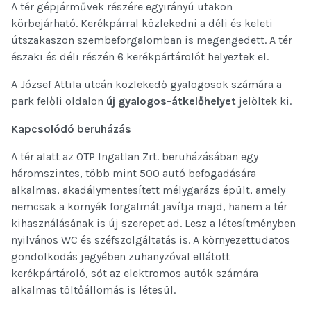
A tér gépjárművek részére egyirányú utakon
körbejárható. Kerékpárral közlekedni a déli és keleti
útszakaszon szembeforgalomban is megengedett. A tér
északi és déli részén 6 kerékpártárolót helyeztek el.
A József Attila utcán közlekedő gyalogosok számára a
park felőli oldalon
új gyalogos-átkelőhelyet
jelöltek ki.
Kapcsolódó beruházás
A tér alatt az OTP Ingatlan Zrt. beruházásában egy
háromszintes, több mint 500 autó befogadására
alkalmas, akadálymentesített mélygarázs épült, amely
nemcsak a környék forgalmát javítja majd, hanem a tér
kihasználásának is új szerepet ad. Lesz a létesítményben
nyilvános WC és széfszolgáltatás is. A környezettudatos
gondolkodás jegyében zuhanyzóval ellátott
kerékpártároló, sőt az elektromos autók számára
alkalmas töltőállomás is létesül.