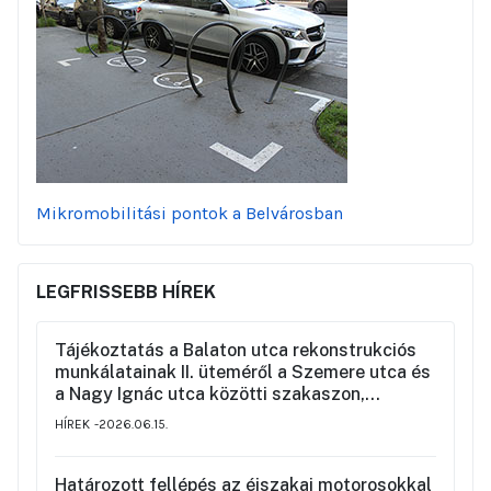
Mikromobilitási pontok a Belvárosban
LEGFRISSEBB HÍREK
Tájékoztatás a Balaton utca rekonstrukciós
munkálatainak II. üteméről a Szemere utca és
a Nagy Ignác utca közötti szakaszon,
valamint a környék ideiglenes forgalmi
HÍREK
2026.06.15.
rendjéről
Határozott fellépés az éjszakai motorosokkal