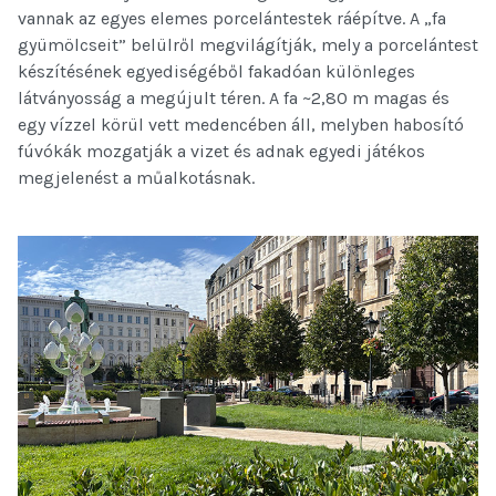
vannak az egyes elemes porcelántestek ráépítve. A „fa
gyümölcseit” belülről megvilágítják, mely a porcelántest
készítésének egyediségéből fakadóan különleges
látványosság a megújult téren. A fa ~2,80 m magas és
egy vízzel körül vett medencében áll, melyben habosító
fúvókák mozgatják a vizet és adnak egyedi játékos
megjelenést a műalkotásnak.