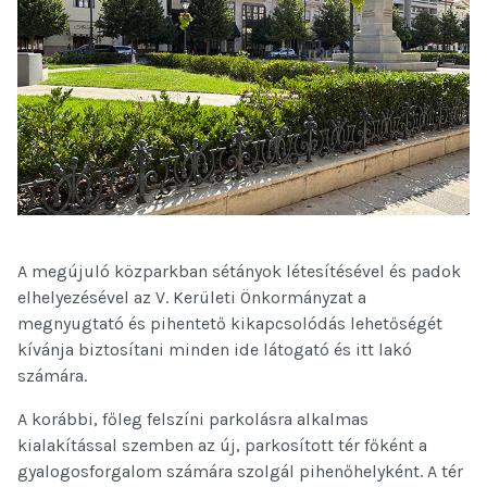
A megújuló közparkban sétányok létesítésével és padok
elhelyezésével az V. Kerületi Önkormányzat a
megnyugtató és pihentető kikapcsolódás lehetőségét
kívánja biztosítani minden ide látogató és itt lakó
számára.
A korábbi, főleg felszíni parkolásra alkalmas
kialakítással szemben az új, parkosított tér főként a
gyalogosforgalom számára szolgál pihenőhelyként. A tér