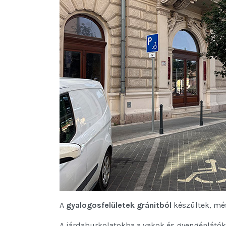
A
gyalogosfelületek
gránitból
készültek, més
A járdaburkolatokba a vakok és gyengénlátó