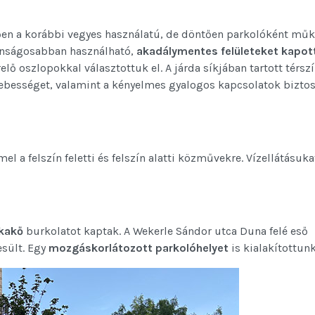
lően a korábbi vegyes használatú, de döntően parkolóként mű
onságosabban használható,
akadálymentes felületeket kapot
 oszlopokkal választottuk el. A járda síkjában tartott térszí
bességet, valamint a kényelmes gyalogos kapcsolatok biztos
mel a felszín feletti és felszín alatti közművekre. Vízellátásuka
ckakő
burkolatot kaptak. A Wekerle Sándor utca Duna felé eső
esült. Egy
mozgáskorlátozott parkolóhelyet
is kialakítottunk