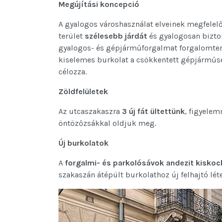
Megújítási koncepció
A gyalogos városhasználat elveinek megfele
terület
szélesebb járdát
és gyalogosan bizt
gyalogos- és gépjárműforgalmat forgalomterelő
kiselemes burkolat a csökkentett gépjárműse
célozza.
Zöldfelületek
Az utcaszakaszra
3 új fát ültettünk
, figyelem
öntözőzsákkal oldjuk meg.
Új burkolatok
A
forgalmi- és
parkolósávok
andezit kisko
szakaszán átépült burkolathoz új felhajtó lét