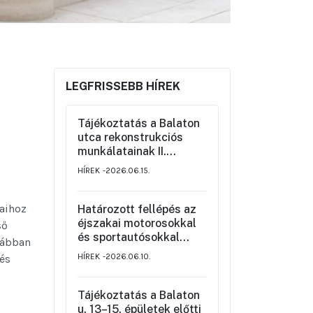
LEGFRISSEBB HÍREK
Tájékoztatás a Balaton
utca rekonstrukciós
munkálatainak II.
üteméről a Szemere
HÍREK
2026.06.15.
utca és a Nagy Ignác
utca közötti szakaszon,
valamint a környék
taihoz
Határozott fellépés az
ideiglenes forgalmi
éjszakai motorosokkal
ső
rendjéről
és sportautósokkal
rábban
szemben
HÍREK
2026.06.10.
 és
Tájékoztatás a Balaton
u. 13–15. épületek előtti