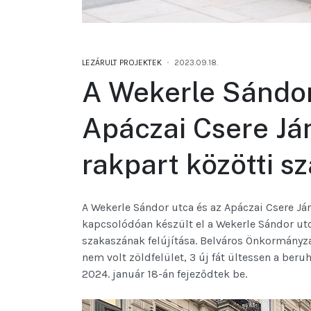
LEZÁRULT PROJEKTEK
2023.09.18.
A Wekerle Sándor
Apáczai Csere Já
rakpart közötti s
A Wekerle Sándor utca és az Apáczai Csere Já
kapcsolódóan készült el a Wekerle Sándor utc
szakaszának felújítása. Belváros Önkormányza
nem volt zöldfelület, 3 új fát ültessen a be
2024. január 18-án fejeződtek be.