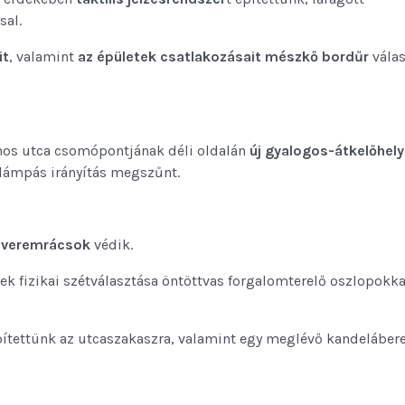
sal.
it
, valamint
az épületek csatlakozásait
mészkő bordűr
válas
ános utca csomópontjának déli oldalán
új gyalogos-átkelőhely
őlámpás irányítás megszűnt.
averemrácsok
védik.
k fizikai szétválasztása öntöttvas forgalomterelő oszlopokka
pítettünk az utcaszakaszra, valamint egy meglévő kandeláber