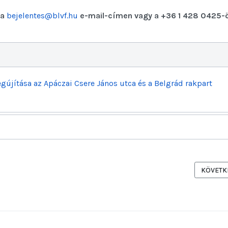
 a
bejelentes@blvf.hu
e-mail-címen vagy a +36 1 428 0425-
jítása az Apáczai Csere János utca és a Belgrád rakpart
ZTÉSE
KÖVETKE
KÖVETK