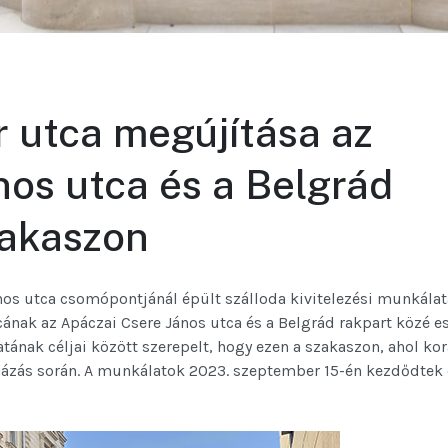
 utca megújítása az
nos utca és a Belgrád
zakaszon
nos utca csomópontjánál épült szálloda kivitelezési munkála
ának az Apáczai Csere János utca és a Belgrád rakpart közé e
tának céljai között szerepelt, hogy ezen a szakaszon, ahol ko
ruházás során. A munkálatok 2023. szeptember 15-én kezdődtek