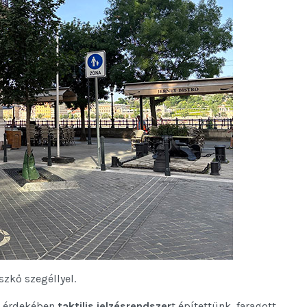
zkő szegéllyel.
k érdekében
taktilis jelzésrendszer
t építettünk, faragott