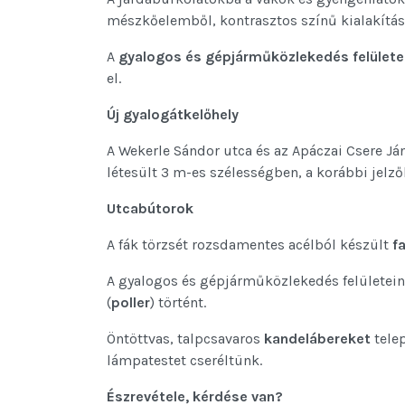
mészkőelemből, kontrasztos színű kialakítás
A
gyalogos és gépjárműközlekedés felülete
el.
Új gyalogátkelőhely
A Wekerle Sándor utca és az Apáczai Csere J
létesült 3 m-es szélességben, a korábbi jelz
Utcabútorok
A fák törzsét rozsdamentes acélból készült
f
A gyalogos és gépjárműközlekedés felületeine
(
poller
) történt.
Öntöttvas, talpcsavaros
kandelábereket
tele
lámpatestet cseréltünk.
Észrevétele, kérdése van?