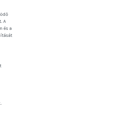
ködő
t
. A
n és a
ítását
t
.