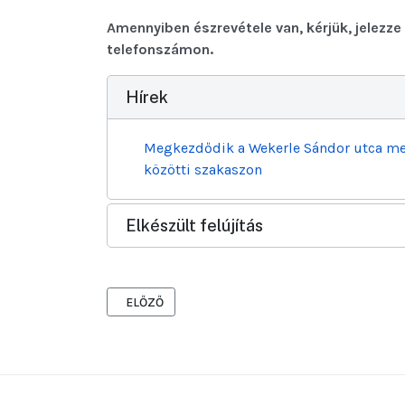
Amennyiben észrevétele van, kérjük, jelezze
telefonszámon.
Hírek
Megkezdődik a Wekerle Sándor utca megú
közötti szakaszon
Elkészült felújítás
ELŐZŐ CIKK: SZABADSÁG TÉRI JÁTSZÓTÉR FEJLES
ELŐZŐ