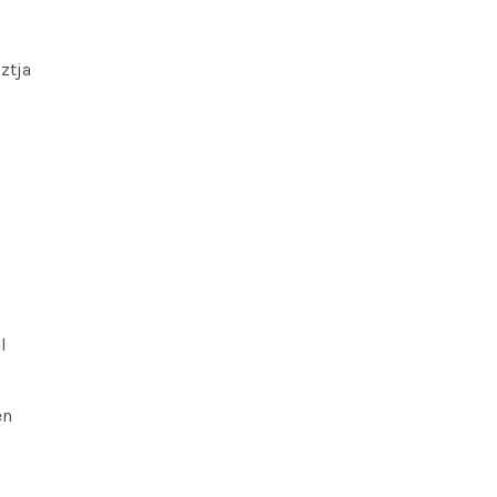
ztja
l
en