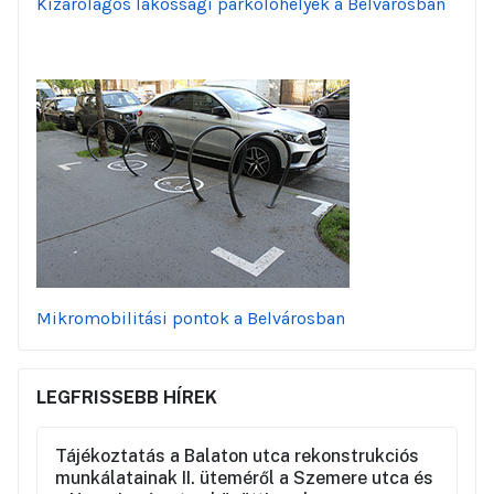
Kizárólagos lakossági parkolóhelyek a Belvárosban
Mikromobilitási pontok a Belvárosban
LEGFRISSEBB HÍREK
Tájékoztatás a Balaton utca rekonstrukciós
munkálatainak II. üteméről a Szemere utca és