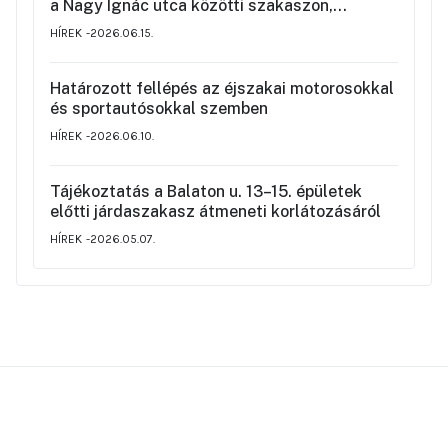
a Nagy Ignác utca közötti szakaszon,
valamint a környék ideiglenes forgalmi
HÍREK
2026.06.15.
rendjéről
Határozott fellépés az éjszakai motorosokkal
és sportautósokkal szemben
HÍREK
2026.06.10.
Tájékoztatás a Balaton u. 13–15. épületek
előtti járdaszakasz átmeneti korlátozásáról
HÍREK
2026.05.07.