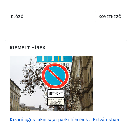
ELŐZŐ CIKK: VADÁSZ UTCAI FELÚJÍTÁSOK
KÖVETKEZŐ CIKK:
ELŐZŐ
KÖVETKEZŐ
KIEMELT HÍREK
Kizárólagos lakossági parkolóhelyek a Belvárosban