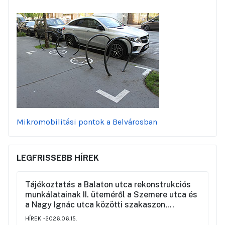
Mikromobilitási pontok a Belvárosban
LEGFRISSEBB HÍREK
Tájékoztatás a Balaton utca rekonstrukciós
munkálatainak II. üteméről a Szemere utca és
a Nagy Ignác utca közötti szakaszon,
valamint a környék ideiglenes forgalmi
HÍREK
2026.06.15.
rendjéről