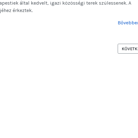
pestiek által kedvelt, igazi közösségi terek szülessenek. A
jéhez érkeztek.
Bővebben
ÖSMARTY TERET - 24.HU -
KÖVETKE
KÖVETK