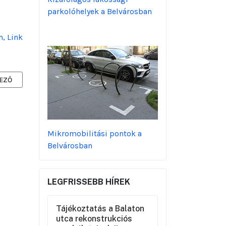
parkolóhelyek a Belvárosban
, Link
ZŐ CIKK: AZ A JÓ, HA EGYFELÉ HÚZUNK - DEMOKRATA.HU -
EZŐ
Mikromobilitási pontok a
Belvárosban
LEGFRISSEBB HÍREK
Tájékoztatás a Balaton
utca rekonstrukciós