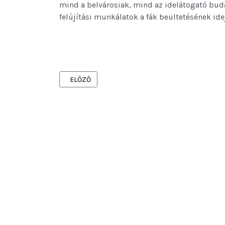
mind a belvárosiak, mind az idelátogató buda
felújítási munkálatok a fák beültetésének ide
ELŐZŐ CIKK: VISSZAKAPTÁK A GYALOGOSOK A VÖR
ELŐZŐ