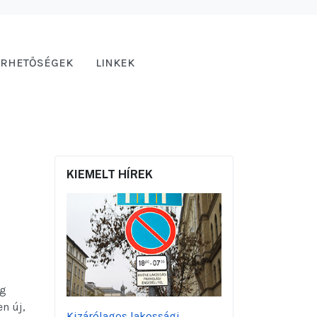
ÉRHETŐSÉGEK
LINKEK
KIEMELT HÍREK
ig
en új,
Kizárólagos lakossági