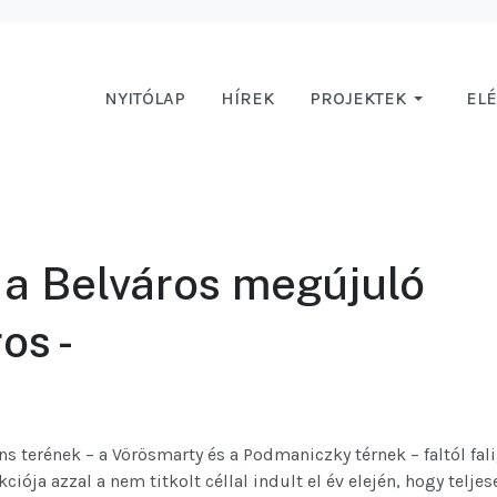
NYITÓLAP
HÍREK
PROJEKTEK
EL
t a Belváros megújuló
os -
ns terének – a Vörösmarty és a Podmaniczky térnek – faltól fal
ója azzal a nem titkolt céllal indult el év elején, hogy teljes