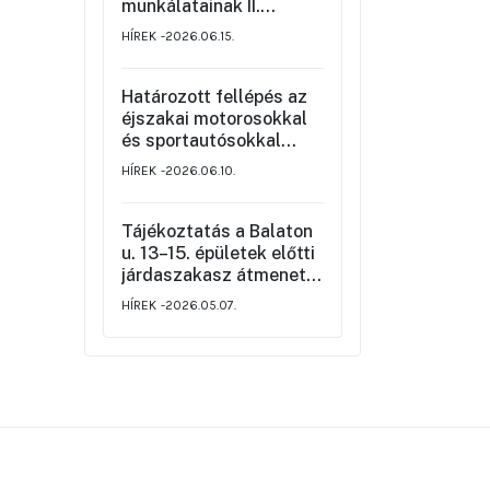
munkálatainak II.
üteméről a Szemere
HÍREK
2026.06.15.
utca és a Nagy Ignác
utca közötti szakaszon,
valamint a környék
Határozott fellépés az
ideiglenes forgalmi
éjszakai motorosokkal
rendjéről
és sportautósokkal
szemben
HÍREK
2026.06.10.
Tájékoztatás a Balaton
u. 13–15. épületek előtti
járdaszakasz átmeneti
korlátozásáról
HÍREK
2026.05.07.