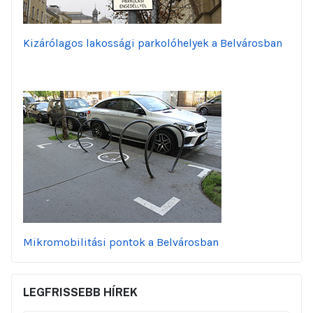
Kizárólagos lakossági parkolóhelyek a Belvárosban
Mikromobilitási pontok a Belvárosban
LEGFRISSEBB HÍREK