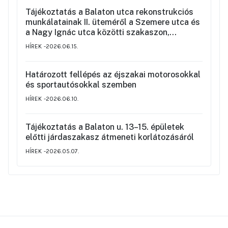
Tájékoztatás a Balaton utca rekonstrukciós
munkálatainak II. üteméről a Szemere utca és
a Nagy Ignác utca közötti szakaszon,
valamint a környék ideiglenes forgalmi
HÍREK
2026.06.15.
rendjéről
Határozott fellépés az éjszakai motorosokkal
és sportautósokkal szemben
HÍREK
2026.06.10.
Tájékoztatás a Balaton u. 13–15. épületek
előtti járdaszakasz átmeneti korlátozásáról
HÍREK
2026.05.07.