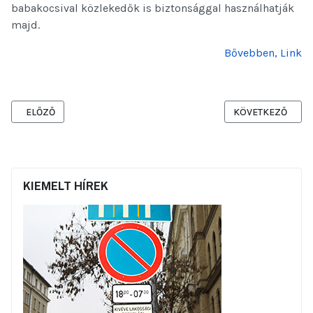
babakocsival közlekedők is biztonsággal használhatják
majd.
Bővebben, Link
ELŐZŐ CIKK: JÓL VIZSGÁZOTT A MARKÓ UTCAI GYALOGÁTKELŐHEL
KÖVETKEZŐ CIKK:
ELŐZŐ
KÖVETKEZŐ
KIEMELT HÍREK