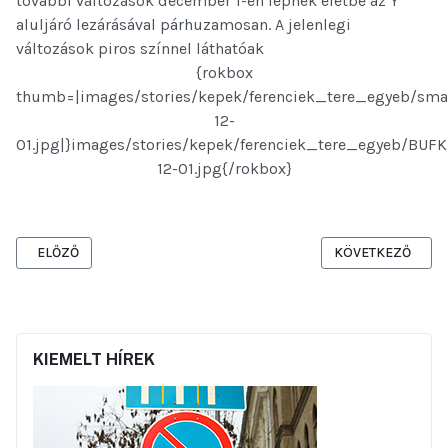
további változások december 1-én lépnek életbe az Y
aluljáró lezárásával párhuzamosan. A jelenlegi
változások piros színnel láthatóak
{rokbox
thumb=|images/stories/kepek/ferenciek_tere_egyeb/sm
12-
01.jpg|}images/stories/kepek/ferenciek_tere_egyeb/BUF
12-01.jpg{/rokbox}
ELŐZŐ CIKK: IDŐKAPSZULÁVAL ÜZENNEK A JÖVŐ GENERÁCIÓNAK
KÖVETKEZŐ CIKK:
ELŐZŐ
KÖVETKEZŐ
KIEMELT HÍREK