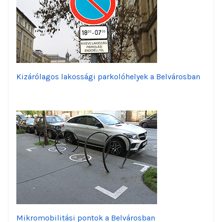
Kizárólagos lakossági parkolóhelyek a Belvárosban
Mikromobilitási pontok a Belvárosban