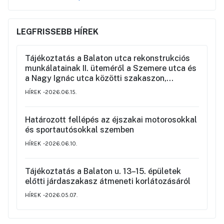
LEGFRISSEBB HÍREK
Tájékoztatás a Balaton utca rekonstrukciós
munkálatainak II. üteméről a Szemere utca és
a Nagy Ignác utca közötti szakaszon,
valamint a környék ideiglenes forgalmi
HÍREK
2026.06.15.
rendjéről
Határozott fellépés az éjszakai motorosokkal
és sportautósokkal szemben
HÍREK
2026.06.10.
Tájékoztatás a Balaton u. 13–15. épületek
előtti járdaszakasz átmeneti korlátozásáról
HÍREK
2026.05.07.