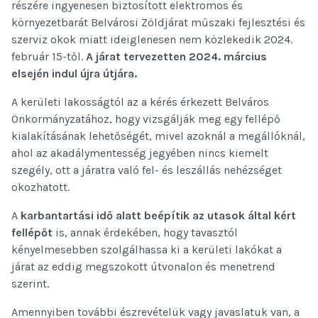
részére ingyenesen biztosított elektromos és
környezetbarát Belvárosi Zöldjárat műszaki fejlesztési és
szerviz okok miatt ideiglenesen nem közlekedik 2024.
február 15-től.
A járat tervezetten 2024. március
elsején indul újra útjára.
A kerületi lakosságtól az a kérés érkezett Belváros
Önkormányzatához, hogy vizsgálják meg egy fellépő
kialakításának lehetőségét, mivel azoknál a megállóknál,
ahol az akadálymentesség jegyében nincs kiemelt
szegély, ott a járatra való fel- és leszállás nehézséget
okozhatott.
A
karbantartási idő alatt beépítik az utasok által kért
fellépőt
is, annak érdekében, hogy tavasztól
kényelmesebben szolgálhassa ki a kerületi lakókat a
járat az eddig megszokott útvonalon és menetrend
szerint.
Amennyiben további észrevételük vagy javaslatuk van, a