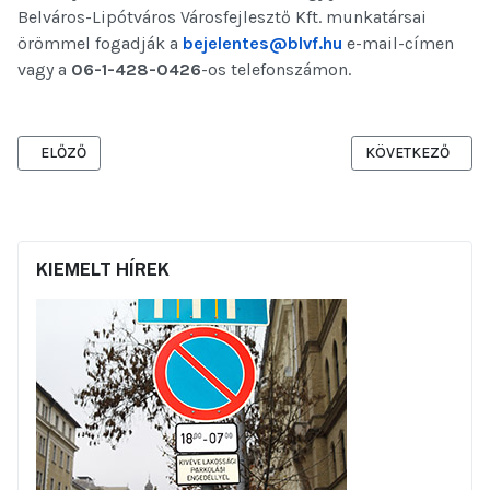
Belváros-Lipótváros Városfejlesztő Kft. munkatársai
örömmel fogadják a
bejelentes@blvf.hu
e-mail-címen
vagy a
06-1-428-0426
-os telefonszámon.
ELŐZŐ CIKK: TÁJÉKOZTATÁS AZ EGYETEM TÉR MEGÚJÍTÁSI MUNKÁ
KÖVETKEZŐ CIKK:
ELŐZŐ
KÖVETKEZŐ
KIEMELT HÍREK