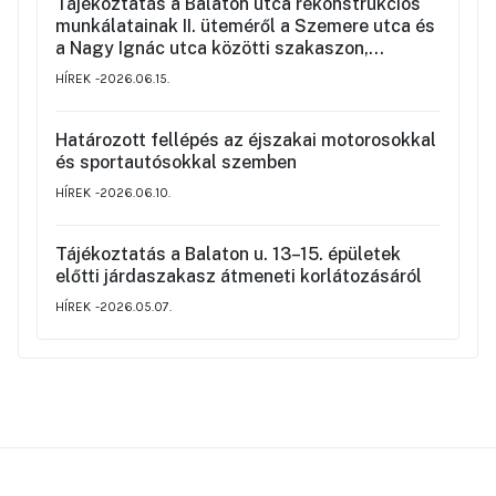
Tájékoztatás a Balaton utca rekonstrukciós
munkálatainak II. üteméről a Szemere utca és
a Nagy Ignác utca közötti szakaszon,
valamint a környék ideiglenes forgalmi
HÍREK
2026.06.15.
rendjéről
Határozott fellépés az éjszakai motorosokkal
és sportautósokkal szemben
HÍREK
2026.06.10.
Tájékoztatás a Balaton u. 13–15. épületek
előtti járdaszakasz átmeneti korlátozásáról
HÍREK
2026.05.07.