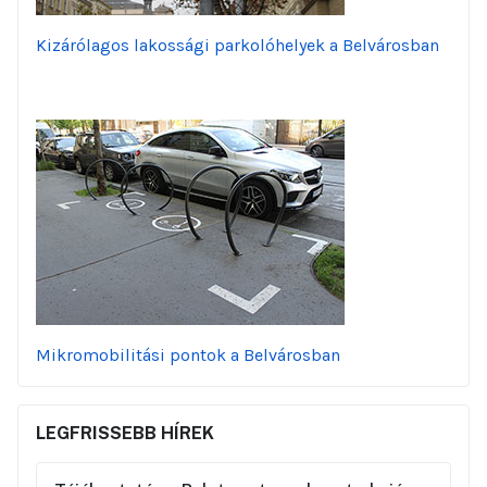
Kizárólagos lakossági parkolóhelyek a Belvárosban
Mikromobilitási pontok a Belvárosban
LEGFRISSEBB HÍREK