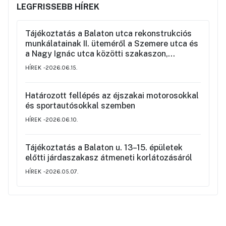
LEGFRISSEBB HÍREK
Tájékoztatás a Balaton utca rekonstrukciós
munkálatainak II. üteméről a Szemere utca és
a Nagy Ignác utca közötti szakaszon,
valamint a környék ideiglenes forgalmi
HÍREK
2026.06.15.
rendjéről
Határozott fellépés az éjszakai motorosokkal
és sportautósokkal szemben
HÍREK
2026.06.10.
Tájékoztatás a Balaton u. 13–15. épületek
előtti járdaszakasz átmeneti korlátozásáról
HÍREK
2026.05.07.