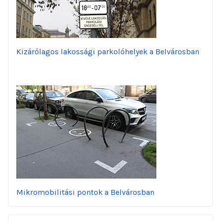
Kizárólagos lakossági parkolóhelyek a Belvárosban
Mikromobilitási pontok a Belvárosban