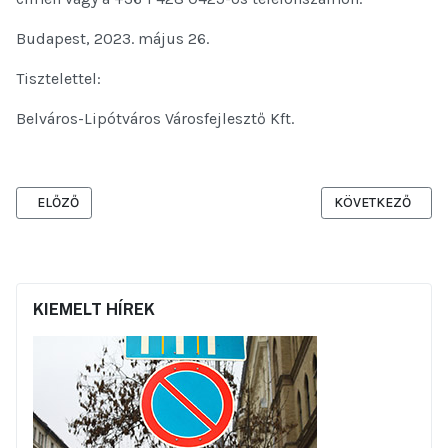
Budapest, 2023. május 26.
Tisztelettel:
Belváros-Lipótváros Városfejlesztő Kft.
ELŐZŐ CIKK: VÍZVEZETÉKKIVÁLTÁSI MUNKÁLAT KEZDŐDIK A SÖRH
KÖVETKEZŐ CIKK:
ELŐZŐ
KÖVETKEZŐ
KIEMELT HÍREK