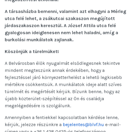
A társasházba bemenni, valamint azt elhagyni a Mérleg
utca felé lehet, a zsákutcai szakaszon megújított
járdaszakaszon keresztül. A József Attila utca felé
gyalogosan ideiglenesen nem lehet haladni, amíg a
burkolási munkálatok zajlanak.
Köszönjük a türelmüket!
A Belvárosban élők nyugalmát elsődlegesnek tekintve
mindent megteszünk annak érdekében, hogy a
fejlesztéssel járó környezetterhelést a lehető legkisebb
mértékre csökkentsük. A munkálatok ideje alatt szíves
türelmét és megértését kérjük. Bízunk benne, hogy az
újabb közterület-szépítéssel az Ön és családja
megelégedésére is szolgálunk.
Amennyiben a fentiekkel kapcsolatban kérdése lenne,
kérjük, jelezze részünkre a
bejelentes@blvf.hu
e-mail-
címen vagy a +36 1 428 0425-ös telefonszámon.