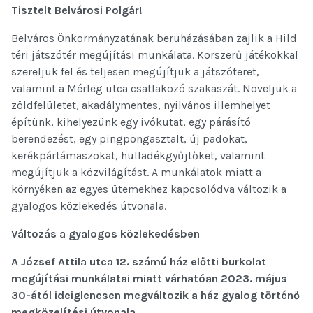
Tisztelt Belvárosi Polgár!
Belváros Önkormányzatának beruházásában zajlik a Hild
téri játszótér megújítási munkálata. Korszerű játékokkal
szereljük fel és teljesen megújítjuk a játszóteret,
valamint a Mérleg utca csatlakozó szakaszát. Növeljük a
zöldfelületet, akadálymentes, nyilvános illemhelyet
építünk, kihelyezünk egy ivókutat, egy párásító
berendezést, egy pingpongasztalt, új padokat,
kerékpártámaszokat, hulladékgyűjtőket, valamint
megújítjuk a közvilágítást. A munkálatok miatt a
környéken az egyes ütemekhez kapcsolódva változik a
gyalogos közlekedés útvonala.
Változás a gyalogos közlekedésben
A József Attila utca 12. számú ház előtti burkolat
megújítási munkálatai miatt várhatóan 2023. május
30-ától ideiglenesen megváltozik a ház gyalog történő
megközelítési útvonala.