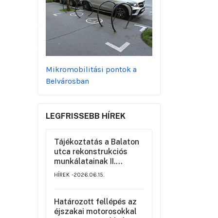
Mikromobilitási pontok a
Belvárosban
LEGFRISSEBB HÍREK
Tájékoztatás a Balaton
utca rekonstrukciós
munkálatainak II.
üteméről a Szemere
HÍREK
2026.06.15.
utca és a Nagy Ignác
utca közötti szakaszon,
valamint a környék
Határozott fellépés az
ideiglenes forgalmi
éjszakai motorosokkal