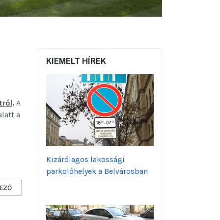
KIEMELT HÍREK
tról
.
A
latt a
Kizárólagos lakossági
parkolóhelyek a Belvárosban
A HOLD UTCÁBAN, VÁLTOZIK A FORGALMI REND
ZŐ CIKK: TÁJÉKOZTATÁS AZ ÜNNEPEK ALATTI GYALOGOS KÖZLEKEDÉS
EZŐ