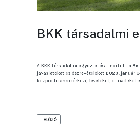
BKK társadalmi e
A BKK
társadalmi egyeztetést indított a
Bel
javaslatokat és észrevételeket
2023. január 8
központi címre érkező leveleket, e-maileket i
ELŐZŐ CIKK: AZONNALI MŰSZAKI BEAVATKOZÁS K
ELŐZŐ