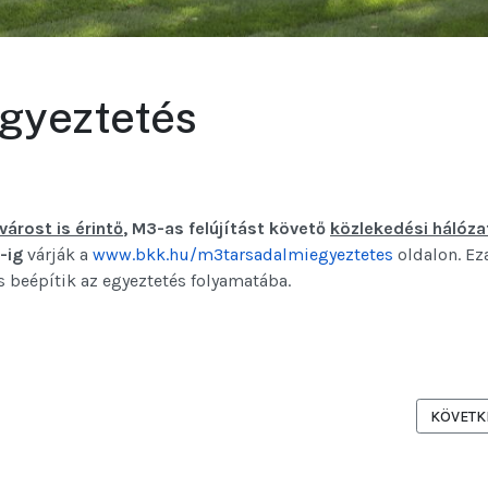
gyeztetés
várost is érintő
, M3-as felújítást követő
közlekedési hálóza
-ig
várják a
www.bkk.hu/m3tarsadalmiegyeztetes
oldalon. Eza
s beépítik az egyeztetés folyamatába.
ERETÉBEN A FŐVÁROSI CSATORNÁZÁSI MŰVEK CSATORNÁT JAVÍTANAK 
KÖVETKE
KÖVETK