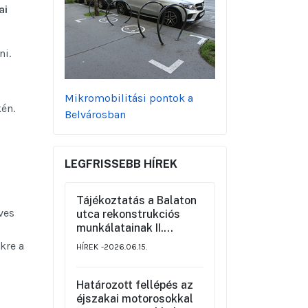
ai
ni.
Mikromobilitási pontok a
én.
Belvárosban
LEGFRISSEBB HÍREK
Tájékoztatás a Balaton
ves
utca rekonstrukciós
munkálatainak II.
üteméről a Szemere
kre a
HÍREK
2026.06.15.
utca és a Nagy Ignác
utca közötti szakaszon,
valamint a környék
Határozott fellépés az
ideiglenes forgalmi
éjszakai motorosokkal