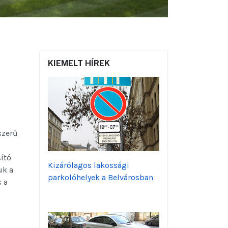
KIEMELT HÍREK
szerű
sító
Kizárólagos lakossági
uk a
parkolóhelyek a Belvárosban
s a