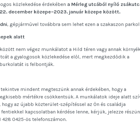
alogos közlekedése érdekében
a Mérleg utcából nyíló zsákutc
22. december közepe–2023. január közepe között.
dni
, gépjárművel továbbra sem lehet ezen a szakaszon parkol
epek alatt
 között nem végez munkálatot a Hild téren vagy annak környék
utcát a gyalogosok közlekedése elől, mert megkezdődik a
burkolatát is felbontják.
 tekintve mindent megteszünk annak érdekében, hogy a
ő legkisebb mértékre csökkentsük. A munkálatok ideje alatt szí
 hogy az újabb közterület-szépítéssel az Ön és családja
entiekkel kapcsolatban kérdése lenne, kérjük, jelezze részün
1 428 0425-ös telefonszámon.