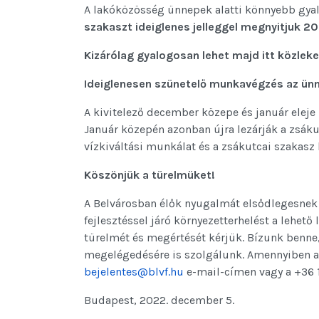
A lakóközösség ünnepek alatti könnyebb gy
szakaszt ideiglenes jelleggel megnyitjuk
20
Kizárólag gyalogosan lehet majd itt közleke
Ideiglenesen szünetelő munkavégzés az ünn
A kivitelező december közepe és január eleje
Január közepén azonban újra lezárják a zsák
vízkiváltási munkálat és a zsákutcai szakasz 
Köszönjük a türelmüket!
A Belvárosban élők nyugalmát elsődlegesnek
fejlesztéssel járó környezetterhelést a lehet
türelmét és megértését kérjük. Bízunk benne,
megelégedésére is szolgálunk. Amennyiben a f
bejelentes@blvf.hu
e-mail-címen vagy a +36 
Budapest, 2022. december 5.