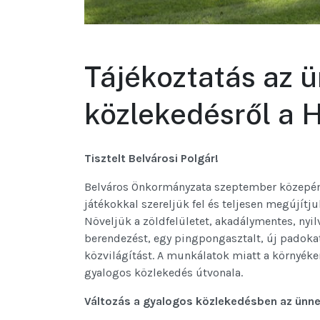
Tájékoztatás az ü
közlekedésről a H
Tisztelt Belvárosi Polgár!
Belváros Önkormányzata szeptember közepén m
játékokkal szereljük fel és teljesen megújítju
Növeljük a zöldfelületet, akadálymentes, nyil
berendezést, egy pingpongasztalt, új padoka
közvilágítást. A munkálatok miatt a környéke
gyalogos közlekedés útvonala.
Változás a gyalogos közlekedésben az ünne