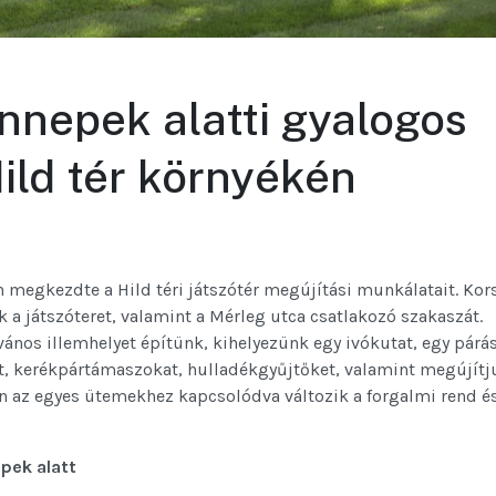
nnepek alatti gyalogos
ild tér környékén
egkezdte a Hild téri játszótér megújítási munkálatait. Kor
k a játszóteret, valamint a Mérleg utca csatlakozó szakaszát.
vános illemhelyet építünk, kihelyezünk egy ivókutat, egy párá
t, kerékpártámaszokat, hulladékgyűjtőket, valamint megújítj
n az egyes ütemekhez kapcsolódva változik a forgalmi rend é
pek alatt