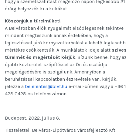
hogy a szemétszállítást megelőző napon legkésőbb 21
óráig helyezzék ki a kukákat.
Köszönjük a türelmüket!
A Belvárosban élők nyugalmát elsődlegesnek tekintve
mindent megteszünk annak érdekében, hogy a
fejlesztéssel járó környezetterhelést a lehető legkisebb
mértékre csökkentsük. A munkálatok ideje alatt
szíves
türelmét és megértését kérjük
. Bízunk benne, hogy az
újabb közterület-szépítéssel az Ön és családja
megelégedésére is szolgálunk. Amennyiben a
beruházással kapcsolatban észrevétele van, kérjük,
jelezze a
bejelentes@blvf.hu
e-mail-címen vagy a +36 1
428 0425-ös telefonszámon.
Budapest, 2022. július 6.
Tisztelettel: Belváros-Lipótváros Városfejlesztő Kft.