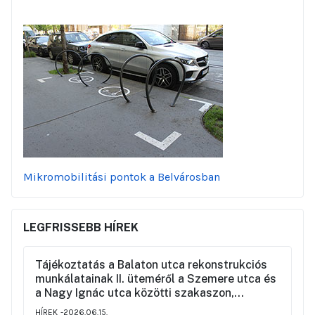
Mikromobilitási pontok a Belvárosban
LEGFRISSEBB HÍREK
Tájékoztatás a Balaton utca rekonstrukciós
munkálatainak II. üteméről a Szemere utca és
a Nagy Ignác utca közötti szakaszon,
valamint a környék ideiglenes forgalmi
HÍREK
2026.06.15.