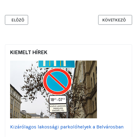
ELŐZŐ CIKK: MEGKEZDŐDIK A PINTÉR UTCA FELÚJÍTÁSA
KÖVETKEZŐ CIKK: 
ELŐZŐ
KÖVETKEZŐ
KIEMELT HÍREK
Kizárólagos lakossági parkolóhelyek a Belvárosban