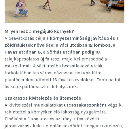
Milyen lesz a megújuló környék?
A beavatkozás célja a
környezetminőség javítása és
a
zöldfelületek növelése:
a
Váci utcában 12 lombos,
a
Havas utcában 8
, a
Sörház utcában pedig 10
talajkapcsolatos
új fa
teszi majd kellemesebbé a
mikroklímát. A Váci utcába becsatlakozó utcák
torkolatában kis városi oázisokat hozunk létre
planténerekbe ültetett 16 fával és évelőkkel. Több padot
és kerékpártámaszt is kihelyezünk.
Szakaszos kivitelezés és ütemezés
A kivitelezési munkálatokat
utcaszakaszonként
végzik,
tekintettel a környéken élő lakosság nyugalmára.
Elsőként a Duna utca és az Irányi utca közötti
járdaszakasz keleti oldalán kezdődött meg a kivitelezés,