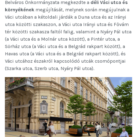
Belváros Önkormányzata megkezdte a
déli Váci utca és
környékének
megújítását, melynek során megújulnak a
Váci utcában a kétoldali járdák a Duna utca és az Irányi
utca közötti szakaszon, a Váci utca Irányi utca és Fővám
tér közötti szakasza faltól falig, valamint a Nyáry Pál utca
(a Váci utca és a Molnár utca között), a Pintér utca, a
Sörház utca (a Váci utca és a Belgrád rakpart között), a
Havas utca (a Váci utca és a Belgrád rakpart között), és
Váci utcához északról kapcsolódó utcák csomópontjai
(Szarka utca, Szerb utca, Nyáry Pál utca).