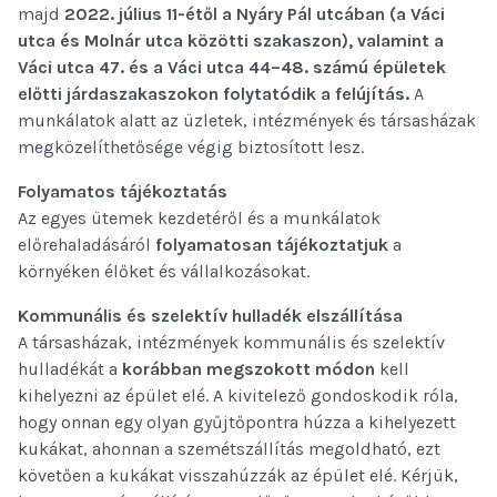
majd
2022. július 11-étől a Nyáry Pál utcában (a Váci
utca és Molnár utca közötti szakaszon), valamint a
Váci utca 47. és a Váci utca 44–48. számú épületek
előtti járdaszakaszokon folytatódik a felújítás.
A
munkálatok alatt az üzletek, intézmények és társasházak
megközelíthetősége végig biztosított lesz.
Folyamatos tájékoztatás
Az egyes ütemek kezdetéről és a munkálatok
előrehaladásáról
folyamatosan tájékoztatjuk
a
környéken élőket és vállalkozásokat.
Kommunális és szelektív hulladék elszállítása
A társasházak, intézmények kommunális és szelektív
hulladékát a
korábban megszokott módon
kell
kihelyezni az épület elé. A kivitelező gondoskodik róla,
hogy onnan egy olyan gyűjtőpontra húzza a kihelyezett
kukákat, ahonnan a szemétszállítás megoldható, ezt
követően a kukákat visszahúzzák az épület elé. Kérjük,