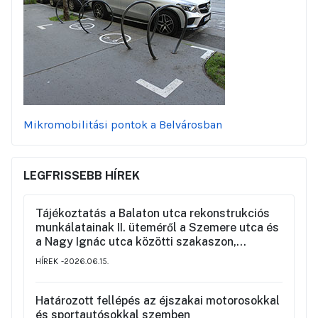
Mikromobilitási pontok a Belvárosban
LEGFRISSEBB HÍREK
Tájékoztatás a Balaton utca rekonstrukciós
munkálatainak II. üteméről a Szemere utca és
a Nagy Ignác utca közötti szakaszon,
valamint a környék ideiglenes forgalmi
HÍREK
2026.06.15.
rendjéről
Határozott fellépés az éjszakai motorosokkal
és sportautósokkal szemben