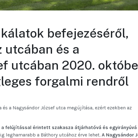
kálatok befejezéséről,
z utcában és a
f utcában 2020. októbe
gleges forgalmi rendről
a és a Nagysándor József utca megújítása, ezért ezekben az
a felújítással érintett szakasza átjárhatóvá és egyirányúvá 
dig leghamarabb a Báthory utcához érve lehet.
A Nagysándor J