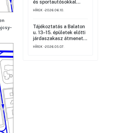
rendjéről
és sportautósokkal
szemben
HÍREK
2026.06.10.
sen
Tájékoztatás a Balaton
ajcsy-
u. 13–15. épületek előtti
járdaszakasz átmeneti
korlátozásáról
HÍREK
2026.05.07.