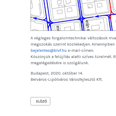
A végleges forgalomtechnikai változások miatt
megszokás szerint közlekedjen. Amennyiben a 
bejelentes@blvf.hu
e-mail-címen.
Köszönjük a felújítás alatti szíves türelmét.
megelégedésére is szolgálunk.
Budapest, 2020. október 14.
Belváros-Lipótváros Városfejlesztő Kft.
ELŐZŐ CIKK: TÁJÉKOZTATÓ A BÁSTYA UTCAI KÖZPA
ELŐZŐ