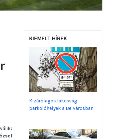
KIEMELT HÍREK
r
Kizárólagos lakossági
parkolóhelyek a Belvárosban
válik:
ózsef