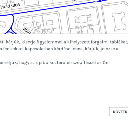
, kérjük, kísérje figyelemmel a kihelyezett forgalmi táblákat
fentiekkel kapcsolatban kérdése lenne, kérjük, jelezze a
 Reméljük, hogy az újabb közterület-szépítéssel az Ön
RK KIALAKÍTÁSI TERVÉRŐL
KÖVETKE
KÖVETK