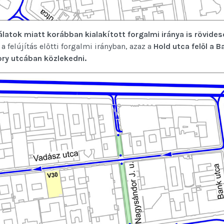
álatok miatt korábban kialakított forgalmi iránya is rövide
a felújítás előtti forgalmi irányban, azaz a
Hold utca felől a B
hory utcában közlekedni.