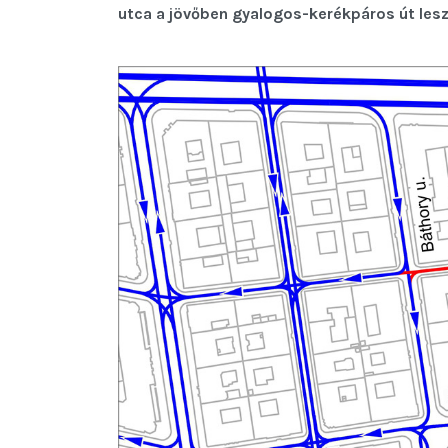
utca a jövőben gyalogos-kerékpáros út lesz