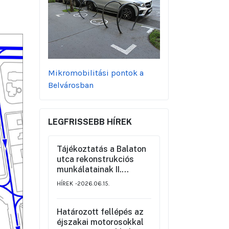
Mikromobilitási pontok a
Belvárosban
LEGFRISSEBB HÍREK
Tájékoztatás a Balaton
utca rekonstrukciós
munkálatainak II.
üteméről a Szemere
HÍREK
2026.06.15.
utca és a Nagy Ignác
utca közötti szakaszon,
valamint a környék
Határozott fellépés az
ideiglenes forgalmi
éjszakai motorosokkal