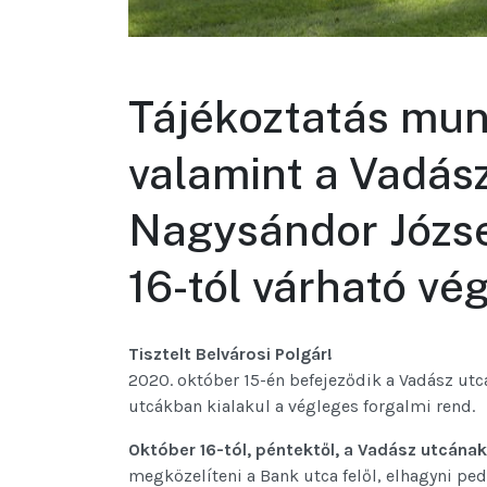
Tájékoztatás mun
valamint a Vadás
Nagysándor Józse
16-tól várható vé
Tisztelt Belvárosi Polgár!
2020. október 15-én befejeződik a Vadász utc
utcákban kialakul a végleges forgalmi rend.
Október 16-tól, péntektől, a Vadász utcának 
megközelíteni a Bank utca felől, elhagyni pe