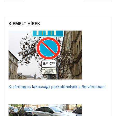
KIEMELT HÍREK
Kizárólagos lakossági parkolóhelyek a Belvárosban