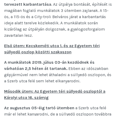
tervezett karbantartása
. Az útpálya bontását, építését is
magában foglaló munkálatok 3 ütemben zajlanak. A 15-
ös, a 115-ös és a City-troli Belváros járat a karbantartás
ideje alatt terelve közlekedik. A munkálatok során
kizárólag az útpályán dolgoznak, a gyalogosforgalom
zavartalan lesz.
Első ütem: Kecskeméti utca 1. és az Egyetem téri
süllyedő oszlop közötti szakaszon
A munkálatok 2019. július 03-án kezdődnek és
várhatóan 2,5 héten át tartanak.
Ebben az időszakban
gépjárművel nem lehet áthaladni a süllyedő oszlopon, és
a Szerb utca felé sem lehet elkanyarodni.
Második ütem: Az Egyetem téri süllyedő oszloptól a
Károlyi utca 16. számig
Az augusztus 05-éig tartó ütemben
a Szerb utca felé
már el lehet kanyarodni, de a süllyedő oszlopon továbbra