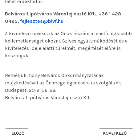
lehet érdeklődni:
Belváros-Lipótváros Városfejlesztő Kft., +36 1 428
0425,
fejlesztes@blvf.hu
A kivitelező igyekszik az Önök részére a lehető legkisebb
kellemetlenséget okozni. Szíves együttműködését és a
kivitelezés ideje alatti türelmét, megértését előre is
köszönjük.
Reméljük, hogy Belváros Önkormányzatának
intézkedésével az Ön megelégedésére is szolgálunk.
Budapest, 2019. 06. 26.
Belváros-Lipótváros Városfejlesztő Kft.
ELŐZŐ CIKK: FORGALMI VÁLTOZÁSOK A MEGÚJULT JÓZSEF NÁDO
KÖVETKEZŐ CIKK:
ELŐZŐ
KÖVETKEZŐ