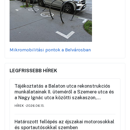
Mikromobilitási pontok a Belvárosban
LEGFRISSEBB HÍREK
Tájékoztatás a Balaton utca rekonstrukciós
munkálatainak II. üteméről a Szemere utca és
a Nagy Ignác utca közötti szakaszon,
valamint a környék ideiglenes forgalmi
HÍREK
2026.06.15.
rendjéről
Határozott fellépés az éjszakai motorosokkal
és sportautósokkal szemben