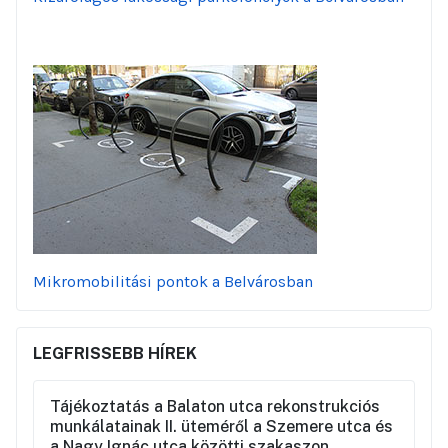
Mikromobilitási pontok a Belvárosban
LEGFRISSEBB HÍREK
Tájékoztatás a Balaton utca rekonstrukciós
munkálatainak II. üteméről a Szemere utca és
a Nagy Ignác utca közötti szakaszon,