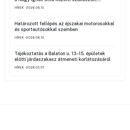
valamint a környék ideiglenes forgalmi
HÍREK
2026.06.15.
rendjéről
Határozott fellépés az éjszakai motorosokkal
és sportautósokkal szemben
HÍREK
2026.06.10.
Tájékoztatás a Balaton u. 13–15. épületek
előtti járdaszakasz átmeneti korlátozásáról
HÍREK
2026.05.07.