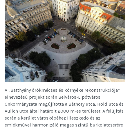
A „Batthyány örökmécses és környéke rekonstrukciója”
elnevezésű projekt során Belváros-Lipótváros
Önkormányzata megújította a Báthory utca, Hold utca és
Aulich utca által határolt 2000 m-es területet. A felújítás
során a kerület városképéhez illeszkedő és az
emlékművel harmonizáló magas szintű burkolatcserére