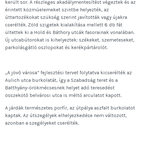
került sor. A részleges akadálymentesítést végeztek és az
érintett közműelemeket szintbe helyezték, az
úttartozékokat szükség szerint javították vagy újakra
cserélték. Zöld szigetek kialakítása mellett 8 db fát
ültettek ki a Hold és Báthory utcák fasorainak vonalában.
Új utcabútorokat is kihelyeztek: székeket, szemeteseket,
parkolásgátló oszlopokat és kerékpártárolót.
„A jövő városa” fejlesztési tervet folytatva kicserélték az
Aulich utca burkolatát, így a Szabadság teret és a
Batthyány-örökmécsesnek helyet adó teresedést
összekötő belvárosi utca is méltó arculatot kapott.
A járdák természetes porfír, az útpálya aszfalt burkolatot
kaptak. Az útszegélyek elhelyezkedése nem változott,
azonban a szegélyeket cserélték.