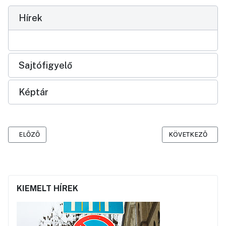
Hírek
Sajtófigyelő
Képtár
ELŐZŐ CIKK: A SZERVITA TÉR MEGÚJÍTÁSA
KÖVETKEZŐ CIKK: 
ELŐZŐ
KÖVETKEZŐ
KIEMELT HÍREK