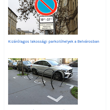
Kizárólagos lakossági parkolóhelyek a Belvárosban