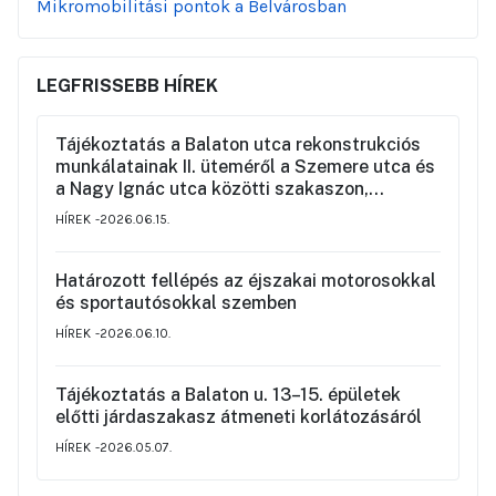
Mikromobilitási pontok a Belvárosban
LEGFRISSEBB HÍREK
Tájékoztatás a Balaton utca rekonstrukciós
munkálatainak II. üteméről a Szemere utca és
a Nagy Ignác utca közötti szakaszon,
valamint a környék ideiglenes forgalmi
HÍREK
2026.06.15.
rendjéről
Határozott fellépés az éjszakai motorosokkal
és sportautósokkal szemben
HÍREK
2026.06.10.
Tájékoztatás a Balaton u. 13–15. épületek
előtti járdaszakasz átmeneti korlátozásáról
HÍREK
2026.05.07.