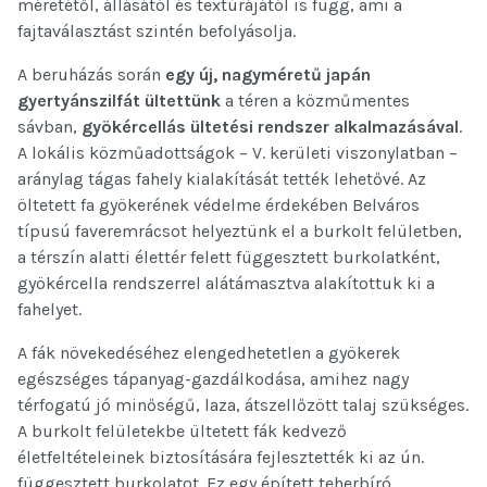
méretétől, állásától és textúrájától is függ, ami a
fajtaválasztást szintén befolyásolja.
A beruházás során
egy új, nagyméretű japán
gyertyánszilfát ültettünk
a téren a közműmentes
sávban,
gyökércellás ültetési rendszer alkalmazásával
.
A lokális közműadottságok – V. kerületi viszonylatban –
aránylag tágas fahely kialakítását tették lehetővé. Az
öltetett fa gyökerének védelme érdekében Belváros
típusú faveremrácsot helyeztünk el a burkolt felületben,
a térszín alatti élettér felett függesztett burkolatként,
gyökércella rendszerrel alátámasztva alakítottuk ki a
fahelyet.
A fák növekedéséhez elengedhetetlen a gyökerek
egészséges tápanyag-gazdálkodása, amihez nagy
térfogatú jó minőségű, laza, átszellőzött talaj szükséges.
A burkolt felületekbe ültetett fák kedvező
életfeltételeinek biztosítására fejlesztették ki az ún.
függesztett burkolatot. Ez egy épített teherbíró