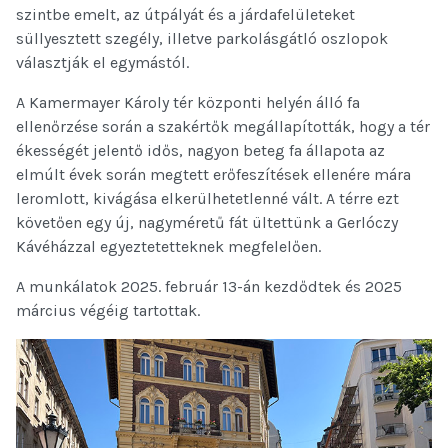
szintbe emelt, az útpályát és a járdafelületeket
süllyesztett szegély, illetve parkolásgátló oszlopok
választják el egymástól.
A Kamermayer Károly tér központi helyén álló fa
ellenőrzése során a szakértők megállapították, hogy a tér
ékességét jelentő idős, nagyon beteg fa állapota az
elmúlt évek során megtett erőfeszítések ellenére mára
leromlott, kivágása elkerülhetetlenné vált. A térre ezt
követően egy új, nagyméretű fát ültettünk a Gerlóczy
Kávéházzal egyeztetetteknek megfelelően.
A munkálatok 2025. február 13-án kezdődtek és 2025
március végéig tartottak.