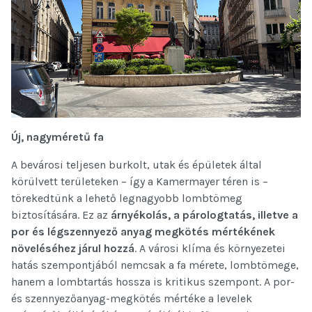
Új, nagyméretű fa
A bevárosi teljesen burkolt, utak és épületek által
körülvett területeken – így a Kamermayer téren is –
törekedtünk a lehető legnagyobb lombtömeg
biztosítására. Ez az
árnyékolás, a párologtatás, illetve a
por és légszennyező anyag megkötés mértékének
növeléséhez járul hozzá
. A városi klíma és környezetei
hatás szempontjából nemcsak a fa mérete, lombtömege,
hanem a lombtartás hossza is kritikus szempont. A por-
és szennyezőanyag-megkötés mértéke a levelek