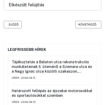
Elkészült felújítás
ELŐZŐ CIKK: SZABADSÁG TÉR DÉLKELETI OLDALI PARKRÉSZÉNEK 
KÖVETKEZŐ CIKK:
ELŐZŐ
KÖVETKEZŐ
LEGFRISSEBB HÍREK
Tájékoztatás a Balaton utca rekonstrukciós
munkálatainak II. üteméről a Szemere utca és
a Nagy Ignác utca közötti szakaszon,
valamint a környék ideiglenes forgalmi
HÍREK
2026.06.15.
rendjéről
Határozott fellépés az éjszakai motorosokkal
és sportautósokkal szemben
HÍREK
2026.06.10.