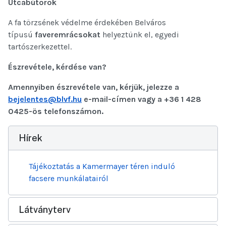
Utcabútorok
A fa törzsének védelme érdekében Belváros
típusú
faveremrácsokat
helyeztünk el, egyedi
tartószerkezettel.
Észrevétele, kérdése van?
Amennyiben észrevétele van, kérjük, jelezze a
bejelentes@blvf.hu
e-mail-címen vagy a +36 1 428
0425-ös telefonszámon.
Hírek
Tájékoztatás a Kamermayer téren induló
facsere munkálatairól
Látványterv