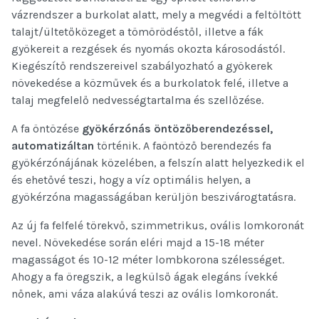
vázrendszer a burkolat alatt, mely a megvédi a feltöltött
talajt/ültetőközeget a tömörödéstől, illetve a fák
gyökereit a rezgések és nyomás okozta károsodástól.
Kiegészítő rendszereivel szabályozható a gyökerek
növekedése a közművek és a burkolatok felé, illetve a
talaj megfelelő nedvességtartalma és szellőzése.
A fa öntözése
gyökérzónás öntözőberendezéssel,
automatizáltan
történik. A faöntöző berendezés fa
gyökérzónájának közelében, a felszín alatt helyezkedik el
és ehetővé teszi, hogy a víz optimális helyen, a
gyökérzóna magasságában kerüljön beszivárogtatásra.
Az új fa felfelé törekvő, szimmetrikus, ovális lomkoronát
nevel. Növekedése során eléri majd a 15-18 méter
magasságot és 10-12 méter lombkorona szélességet.
Ahogy a fa öregszik, a legkülső ágak elegáns ívekké
nőnek, ami váza alakúvá teszi az ovális lomkoronát.