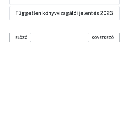
Független könyvvizsgálói jelentés 2023
ELŐZŐ CIKK: 2024
KÖVETKEZŐ CIKK: 2
ELŐZŐ
KÖVETKEZŐ