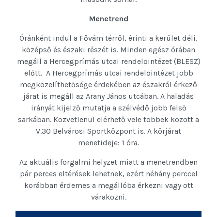
Menetrend
Óránként indul a Fővám térről, érinti a kerület déli,
középső és északi részét is. Minden egész órában
megáll a Hercegprímás utcai rendelőintézet (BLESZ)
előtt. A Hercegprímás utcai rendelőintézet jobb
megközelíthetősége érdekében az északról érkező
járat is megáll az Arany János utcában. A haladás
irányát kijelző mutatja a szélvédő jobb felső
sarkában. Közvetlenül elérhető vele többek között a
V.30 Belvárosi Sportközpont is. A körjárat
menetideje: 1 óra.
Az aktuális forgalmi helyzet miatt a menetrendben
pár perces eltérések lehetnek, ezért néhány perccel
korábban érdemes a megállóba érkezni vagy ott
várakozni.