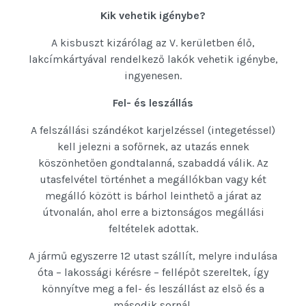
Kik vehetik igénybe?
A kisbuszt kizárólag az V. kerületben élő,
lakcímkártyával rendelkező lakók vehetik igénybe,
ingyenesen.
Fel- és leszállás
A felszállási szándékot karjelzéssel (integetéssel)
kell jelezni a sofőrnek, az utazás ennek
köszönhetően gondtalanná, szabaddá válik. Az
utasfelvétel történhet a megállókban vagy két
megálló között is bárhol leinthető a járat az
útvonalán, ahol erre a biztonságos megállási
feltételek adottak.
A jármű egyszerre 12 utast szállít, melyre indulása
óta – lakossági kérésre – fellépőt szereltek, így
könnyítve meg a fel- és leszállást az első és a
második sornál.